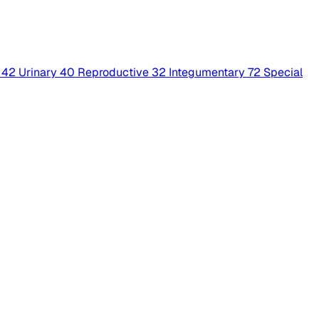
42
Urinary
40
Reproductive
32
Integumentary
72
Special